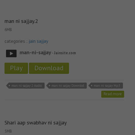
man ni sajjay.2
6MB
categories :
jain sajjay
man-ni-sajjay
- Jainsite.com
Play
Download
man ni sajjay 2 Audio
man ni sajjay Downlod
man ni sajjay Mp3
Read more
Shari aap swabhav ni sajjay
5MB