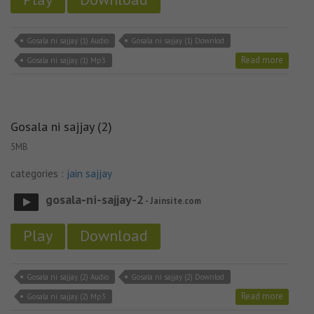
Gosala ni sajjay (1) Audio
Gosala ni sajjay (1) Downlod
Read more
Gosala ni sajjay (1) Mp3
Gosala ni sajjay (2)
5MB
categories :
jain sajjay
gosala-ni-sajjay-2
- Jainsite.com
Play
Download
Gosala ni sajjay (2) Audio
Gosala ni sajjay (2) Downlod
Read more
Gosala ni sajjay (2) Mp3