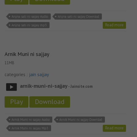
Anjna sati ni sajjay Audio
Anjna sati ni sajjay Downlod
Read more
Anjna sati ni sajjay mp3
Arnik Muni ni sajjay
11MB
categories :
jain sajjay
arnik-muni-ni-sajjay
- Jainsite.com
Play
Download
Arnik Muni ni sajjay Audio
Arnik Muni ni sajjay Downlod
Read more
Arnik Muni ni sajjay Mp3