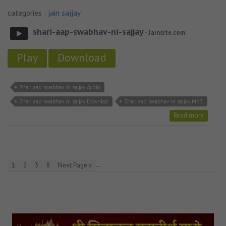
categories :
jain sajjay
shari-aap-swabhav-ni-sajjay
- Jainsite.com
Play
Download
Shari aap swabhav ni sajjay Audio
Shari aap swabhav ni sajjay Downlod
Shari aap swabhav ni sajjay Mp3
Read more
…
1
2
3
8
Next Page »