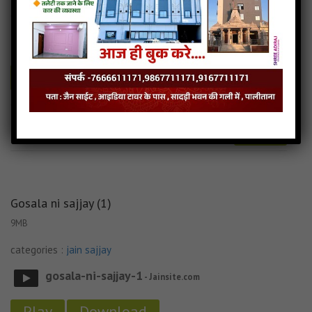
categories :
jain sajjay
ashuchi-ni-sajjay
- Jainsite.com
Play
Download
Ashuchi ni Sajjay Audio
Ashuchi ni Sajjay Downlod
Read more
Ashuchi ni Sajjay Mp3
Gosala ni sajjay (1)
9MB
categories :
jain sajjay
gosala-ni-sajjay-1
- Jainsite.com
Play
Download