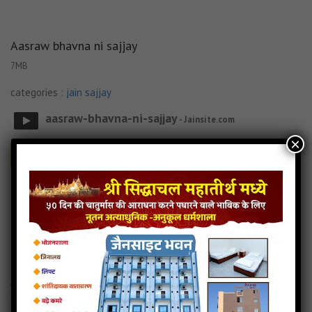
Aasraw bhavna ni sajjay
7MB
categories :
jain sajjay
aasraw-bhavna-ni-sajjay
- Jainsite.com
×
Play
Download
Aasraw bhavna ni sajjay Audio
Aasraw bhavna ni sajjay Downlod
Read more
Aasraw bhavna ni sajjay Mp3
Ashuchi ni Sajjay
11MB