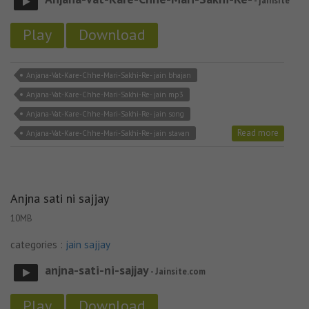
- jainsite
Play
Download
Anjana-Vat-Kare-Chhe-Mari-Sakhi-Re- jain bhajan
Anjana-Vat-Kare-Chhe-Mari-Sakhi-Re- jain mp3
Anjana-Vat-Kare-Chhe-Mari-Sakhi-Re- jain song
Read more
Anjana-Vat-Kare-Chhe-Mari-Sakhi-Re- jain stavan
Anjna sati ni sajjay
10MB
categories :
jain sajjay
anjna-sati-ni-sajjay
- Jainsite.com
Play
Download