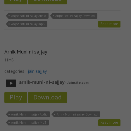
Anjna sati ni sajjay Audio
Anjna sati ni sajjay Downlod
Read more
Anjna sati ni sajjay mp3
Arnik Muni ni sajjay
11MB
categories :
jain sajjay
arnik-muni-ni-sajjay
- Jainsite.com
Play
Download
Arnik Muni ni sajjay Audio
Arnik Muni ni sajjay Downlod
Read more
Arnik Muni ni sajjay Mp3