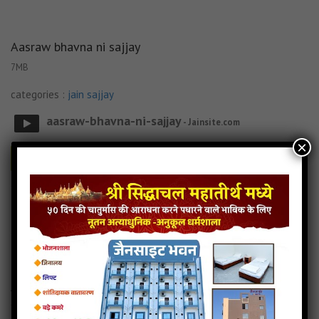
Aasraw bhavna ni sajjay
7MB
categories :
jain sajjay
aasraw-bhavna-ni-sajjay
- Jainsite.com
×
Play
Download
Aasraw bhavna ni sajjay Audio
Aasraw bhavna ni sajjay Downlod
Read more
Aasraw bhavna ni sajjay Mp3
Ashuchi ni Sajjay
11MB