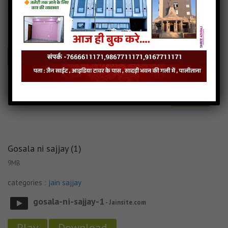
categories :
jain sajjay
ashuchi-ni-sajjay
- Jainsite.com
Play
Download
Ashuchi ni Sajjay Audio
Ashuchi ni Sajjay Downlod
Read more
Ashuchi ni Sajjay Mp3
Gosala ni sajjay (1)
9MB
categories :
jain sajjay
gosala-ni-sajjay-1
- Jainsite.com
Play
Download