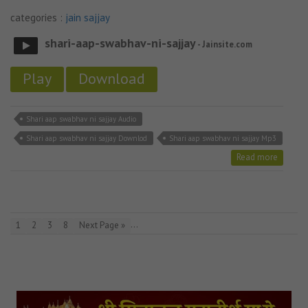
categories :
jain sajjay
shari-aap-swabhav-ni-sajjay
- Jainsite.com
Play
Download
Shari aap swabhav ni sajjay Audio
Shari aap swabhav ni sajjay Downlod
Shari aap swabhav ni sajjay Mp3
Read more
…
1
2
3
8
Next Page »