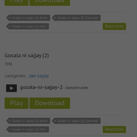
Gosala ni sajjay (1) Audio
Gosala ni sajjay (1) Downlod
Read more
Gosala ni sajjay (1) Mp3
Gosala ni sajjay (2)
5MB
categories :
jain sajjay
gosala-ni-sajjay-2
- Jainsite.com
Play
Download
Gosala ni sajjay (2) Audio
Gosala ni sajjay (2) Downlod
Read more
Gosala ni sajjay (2) Mp3