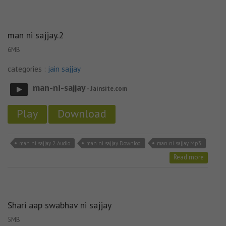
man ni sajjay.2
6MB
categories :
jain sajjay
man-ni-sajjay
- Jainsite.com
Play
Download
man ni sajjay 2 Audio
man ni sajjay Downlod
man ni sajjay Mp3
Read more
Shari aap swabhav ni sajjay
5MB