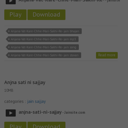
- jainsite
Play
Download
Anjana-Vat-Kare-Chhe-Mari-Sakhi-Re- jain bhajan
Anjana-Vat-Kare-Chhe-Mari-Sakhi-Re- jain mp3
Anjana-Vat-Kare-Chhe-Mari-Sakhi-Re- jain song
Read more
Anjana-Vat-Kare-Chhe-Mari-Sakhi-Re- jain stavan
Anjna sati ni sajjay
10MB
categories :
jain sajjay
anjna-sati-ni-sajjay
- Jainsite.com
Play
Download