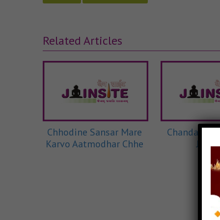
Related Articles
Chhodine Sansar Mare
Chandan Jev
Karvo Aatmodhar Chhe
JEEV