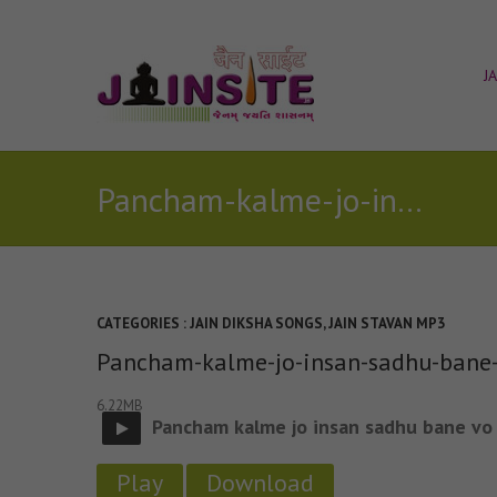
J
Pancham-kalme-jo-insan-sadhu-bane-vo-mahan-hai
CATEGORIES :
JAIN DIKSHA SONGS
,
JAIN STAVAN MP3
Pancham-kalme-jo-insan-sadhu-bane
6.22MB
Pancham kalme jo insan sadhu bane vo
Play
Download