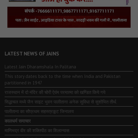
LATEST NEWS OF JAINS
Latest Jain Dharamshala In Palitana
This story dates back to the time when India and Pakistan
partitioned in 1947
राजस्थान में दो मंदिर की चोरी ऐवंम परमात्मा को खण्डित किये गये
सिद्धाचल मध्ये जैन साइट भुवन पालीताना अनेक सुविधा से सुशोभित तीर्थ.
पालीताना का सौप्रथम सहस्त्रकूट जिनालय
कालधर्म समाचार
माणिभद्र वीर की शक्तिपीठ का शिलान्यास