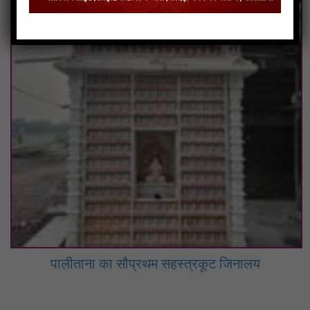
पालीताना का सौप्रथम सहस्त्रकूट जिनालय