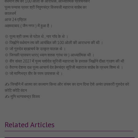
वर्धमान तप की 100 ओली के आराधक, आध्यात्मिक प्रवचनकर
पूज्य पन्यास प्रवर श्री निपुणचंद्र विजयजी महाराज साहेब का
कालधर्म
आज 24 एप्रिल
अहमदाबाद ( जैन नगर ) में हुआ है ।
💠 पूज्य श्री जन्म से पटेल थे , नार गॉव के थे ।
💠 जिह्नोंने वर्धमान तप की आयंबिल की 100 ओली की आराधना की थी ।
💠 जो गुरुदेव ब्रह्मचर्य के उत्कृत पालक थे ।
💠 जिनकी प्रवचन धारा( ध्यान शतक ग्रंथ पर ) आध्यात्मिक थी ।
💠 वीर संवत 2027 में पूज्य यशोदेव सूरिजी महाराजा के हस्तक जिह्नोंने दीक्षा ग्रहण की थी
💠 वैराग्य देशना दक्ष पूज्य आचार्य देव हेमचंद्र सूरिजी महाराज साहेब के प्रथम शिष्य थे ।
💠 जो माणिभद्र वीर के परम उपासक थे ।
✍️ जिन्होंने में आत्मा का कल्याण किया और संयम का दान दिया ऐसे अनंत उपकारी गुरुदेव को
कोटि कोटि वंदन
✍️ मुनि भाग्यचन्द्र विजय
Related Articles