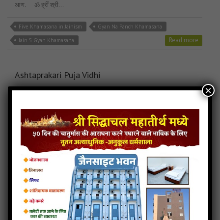
आण. ॐ ह्रीं श्री…
Five Khamasana in Jainism
Gyan Na Panch Khamasana
Read more
Jain 5 Gyan Khamasana
Ashtaprakari Puja Vidhi
×
अष्टप्रकारी पूजा तीन लोक के नाथ एसे तीन जगत के देव, परमकृपालु, जिनेश्वर परमात्मा
की पूजा करते समय सात प्रकार से शुद्धि रखने का खास ध्यान रखना चाहिये. ये सात
शुद्धि निम्नोक्त है (१) अंगशुद्धि, (२) वस्त्रशुद्धि, (३) मनःशुद्धि, (४) भूमिशुद्धि. (५) उपकरण
शुद्धि (६) द्रव्यशुद्धि, (७) विधिशुद्धि. प्रभु…
Ashtaprakari Pooja List
Ashtaprakari Pooja Set
Read more
Ashtaprakari Puja Samagri
Ashtaprakari puja vidhi
Tenth Pranidhan Trik
10 પ્રણિધાન ત્રિક : પ્રણિધાન ત્રિક
…