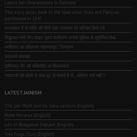
Latest Jain Dharamshala In Palitana
This story dates back to the time when India and Pakistan
partitioned in 1947
राजस्थान में दो मंदिर की चोरी ऐवंम परमात्मा को खण्डित किये गये
सिद्धाचल मध्ये जैन साइट भुवन पालीताना अनेक सुविधा से सुशोभित तीर्थ.
पालीताना का सौप्रथम सहस्त्रकूट जिनालय
कालधर्म समाचार
माणिभद्र वीर की शक्तिपीठ का शिलान्यास
नवपदजी की ओली से कोढ दूर हो सकते है तो…कोरोना क्यों नहीं ⁉️
LATEST JAINISM
The Jain Monk and his Saka saviours (English)
Monk Metarya (English)
Life of Bhagawän Mahävir (English)
Two Frogs Story (English)