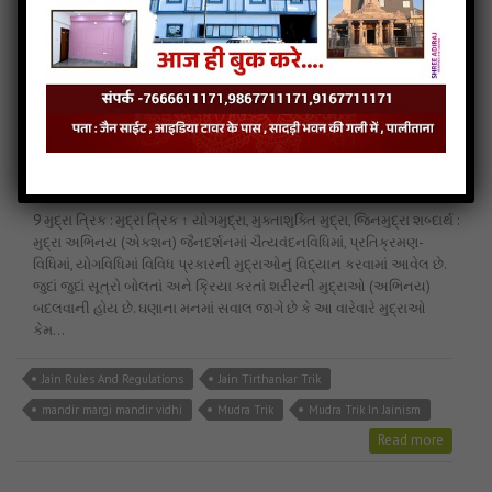
Jain Chaitya Vandan VIdhi
Jain Pranidhan In Jainism
Jain Tirthankar Trik
mandir margi mandir vidhi
Pranidhan Trik
Read more
Nineth Mudra Trik
9 મુદ્રા ત્રિક : મુદ્રા ત્રિક ↑ યોગમુદ્રા, મુક્તાશુક્તિ મુદ્રા, જિનમુદ્રા શબ્દાર્થ :
મુદ્રા અભિનય (એકશન) જૈનદર્શનમાં ચૈત્યવંદનવિધિમાં, પ્રતિક્રમણ-
વિધિમાં, યોગવિધિમાં વિવિધ પ્રકારની મુદ્રાઓનું વિદ્યાન કરવામાં આવેલ છે.
જુદાં જુદાં સૂત્રો બોલતાં અને ક્રિયા કરતાં શરીરની મુદ્રાઓ (અભિનય)
બદલવાની હોય છે. ઘણાના મનમાં સવાલ જાગે છે કે આ વારેવારે મુદ્રાઓ
કેમ…
Jain Rules And Regulations
Jain Tirthankar Trik
mandir margi mandir vidhi
Mudra Trik
Mudra Trik In Jainism
Read more