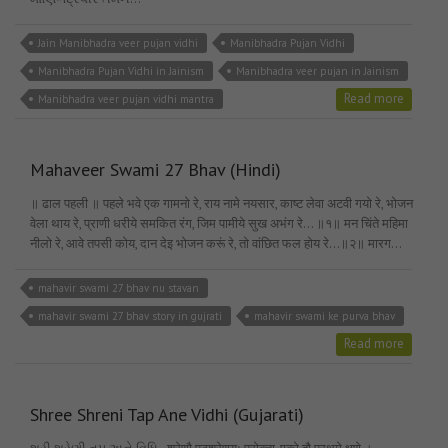
Jain Manibhadra veer pujan vidhi
Manibhadra Pujan Vidhi
Manibhadra Pujan Vidhi in Jainism
Manibhadra veer pujan in Jainism
Read more
Manibhadra veer pujan vidhi mantra
Mahaveer Swami 27 Bhav (Hindi)
॥ ढाल पहली ॥ पहले भवे एक गामनो रे, राय नामे नयसार, काष्ट लेवा अटवी गयो रे, भोजन
वेला थाय रे, प्राणी धरीये समकित रंग, जिम पामीये सुख अभंग रे… ॥१॥ मन चिंते महिमा
नीलो रे, आवे तपसी कोय, दान देइ भोजन करूं रे, तो वांछित फल होय रे…॥२॥ मारग…
mahavir swami 27 bhav nu stavan
mahavir swami 27 bhav story in gujrati
mahavir swami ke purva bhav
Read more
Shree Shreni Tap Ane Vidhi (Gujarati)