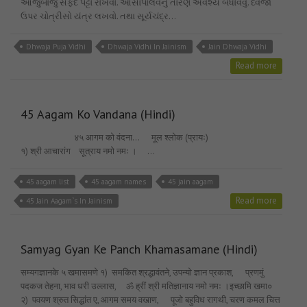
આજુબાજુ સફેદ પટ્ટો રાખવો. આસોપાલવનું તોરણ અવશ્ય બંધાવવું. ધ્વજા
ઉપર ચોત્રીસો યંત્ર લખવો. તથા સૂર્યચંદ્ર…
Dhwaja Puja Vidhi
Dhwaja Vidhi In Jainism
Jain Dhwaja Vidhi
Read more
45 Aagam Ko Vandana (Hindi)
४५ आगम को वंदना… मूल श्लोक (प्रायः)
१) श्री आचारांग सूत्राय नमो नमः । …
45 aagam list
45 aagam names
45 jain aagam
Read more
45 Jain Aagam`s In Jainism
Samyag Gyan Ke Panch Khamasamane (Hindi)
सम्यगज्ञानके ५ खमासमणे १) समकित श्रद्धावंतने, उपन्यो ज्ञान प्रकाश, प्रणमुं
पदकज तेहना, भाव धरी उल्लास, ॐ ह्रीं श्री मतिज्ञानाय नमो नमः ।इच्छामि खमा०
२) पवयण श्रुत सिद्धांत ए, आगम समय वखाण, पूजो बहुविध रागथी, चरण कमल चित्त