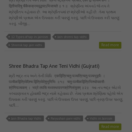
શ્રી શ્રેણી તપ અને વિધિ श्रेणौ पट्श्रेणयः प्रोक्ता, एको द्वौ प्रथमे क्षणे ।
द्वितीयादिषु चैकैकक्रमवृद्धयाऽभिजायते ॥ १ ॥ શ્રેણીના અંકવડે જે તપ તે
શ્રેણીતપ કહેવાય છે. આ શ્રેણીતપમાં છ શ્રેણીઓ કહી છે. તેમા પ્રથમ
શ્રેણીએ પ્રથમ એક ઉપવાસ કરી પારણું કરવું, પછી બે ઉપવાસ કરી પારણું
કરવું. બીજી…
12 Types of tap in jainism
Jain shreni tap vidhi
Read more
Shrenik tap jain vidhi
Shree Bhadra Tap Ane Teni Vidhi (Gujrati)
શ્રી ભદ્ર તપ અને તેની વિધિ एकद्वित्रिचतुःपञ्चत्रिचतुःपञ्चभूद्वयैः ।
पञ्चैकद्वित्रिवेदैश्च द्वित्रिवेदेषुभूमिभिः ॥१॥ चतुःपञ्चैकद्वित्रिभिश्चोपवासैः
श्रेणिपञ्चकम् । भद्रे तपसि मध्यस्थपारणश्रेणिसंयुतम् ॥२॥ આ તપ ભદ્ર એટલે
કલ્યાણકારક હોવાથી ભદ્ર નામે કહેવાય છે. તેમા પ્રથમ શ્રેણિમા પહેલો એક
ઉપવાસ કરી પારણું કરવું. પછી બે ઉપવાસ ઉપર પારણું, પછી ત્રણ ઉપર પારણું,
પછી…
Jain Bhadra tap Vidhi
Paryushan parv vidhi
Vidhi in Jainism
Read more