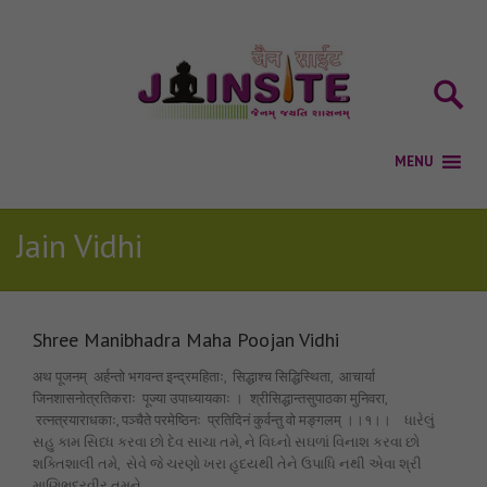
Jain Vidhi
Shree Manibhadra Maha Poojan Vidhi
अथ पूजनम् अर्हन्तो भगवन्त इन्द्रमहिताः, सिद्धाश्च सिद्धिस्थिता, आचार्या
जिनशासनोत्रतिकराः पूज्या उपाध्यायकाः । श्रीसिद्धान्तसुपाठका मुनिवरा,
रत्नत्रयाराधकाः, पञ्चैते परमेष्ठिनः प्रतिदिनं कुर्वन्तु वो मङ्गलम् ।।१।। ધારેલું
સહુ કામ સિધ્ધ કરવા છો દેવ સાચા તમે, ને વિઘ્નો સઘળાં વિનાશ કરવા છો
શક્તિશાલી તમે, સેવે જે ચરણો ખરા હૃદયથી તેને ઉપાધિ નથી એવા શ્રી
માણિભદ્રવીર તમને…