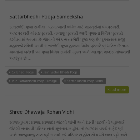
Sattarbhedhi Pooja Sameeksha
સત્તરભેદી પૂજા સમીક્ષા પરમાત્માની ભક્તિ માટે શાસ્ત્રોમાં પંચપ્રકારી,
અષ્ટપ્રકારી ચોસઠપ્રકારી, નવ્વાણું પ્રકારી આદિ પૂજાના વિવિધ પ્રકારો
દર્શાવવામાં આવ્યા છે. જેમાંની એક સત્તરભેદી પૂજા પણ છે. પૂ.આત્મારામજી
મહારાજે રચેલી આવી સત્તરભેદી પૂજા હાલમાં વિશેષ પ્રકારે પ્રચલિત છે. ૧૦૮
કાવ્યોમાં બનેલી આ પૂજા વિવિધ રાગોથી યુક્ત અને અદ્દભુત શબ્દસંયોજનથી
અલંકૃત છે.…
17 Bhedi Pooja
Jain Sattar Bhedi Pooja
Jain Sattarbhedi Pooja Samagri
Sattar Bhedi Pooja Vidhi
Read more
Shree Dhawaja Rohan Vidhi
ધ્વજાનુમાપ : ધ્વજા, ધ્વજાદંડ જેટલી લાંબી અને દંડની પાટલીની પહોળાઈ
જેટલી બનાવવી પરિકર સાથે મૂળનાયક હોય તો ધ્વજામાં વચ્ચે સફેદ પટ્ટો
અને આજુબાજુ લાલ પટ્ટો રાખવો. જો પરિકર ન હોય તો વચ્ચે લાલ પટ્ટો અને