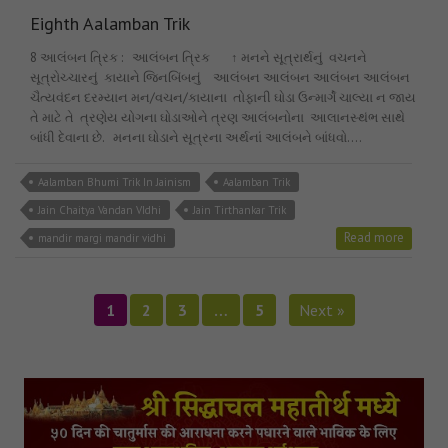
Eighth Aalamban Trik
8 આલંબન ત્રિક : આલંબન ત્રિક ↑ મનને સૂત્રાર્થનું વચનને
સૂત્રોચ્ચારનું કાયાને જિનબિંબનું આલંબન આલંબન આલંબન આલંબન
ચૈત્યવંદન દરમ્યાન મન/વચન/કાયાના તોફાની ઘોડા ઉન્માર્ગે ચાલ્યા ન જાય
તે માટે તે ત્રણેય યોગના ઘોડાઓને ત્રણ આલંબનોના આલાનસ્થંભ સાથે
બાંધી દેવાના છે. મનના ઘોડાને સૂત્રના અર્થનાં આલંબને બાંધવો.…
Aalamban Bhumi Trik In Jainism
Aalamban Trik
Jain Chaitya Vandan VIdhi
Jain Tirthankar Trik
Read more
mandir margi mandir vidhi
1
2
3
…
5
Next »