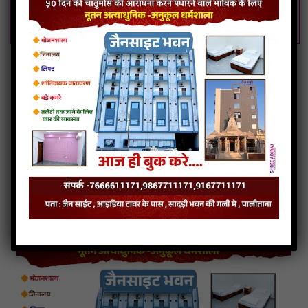
Giriraj Vandi Vinvu Mujh Paap Neh Tu Nivarje