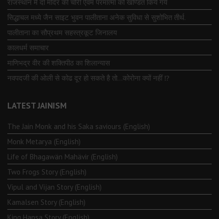
राजस्थान में दो मंदिर की चोरी ऐवंम परमात्मा को खण्डित किये गये
सिद्धाचल मध्ये जैन साइट भुवन पालीताना अनेक सुविधा से सुशोभित तीर्थ.
पालीताना का सौप्रथम सहस्त्रकूट जिनालय
कालधर्म समाचार
माणिभद्र वीर की शक्तिपीठ का शिलान्यास
नवपदजी की ओली से कोढ दूर हो सकते है तो…कोरोना क्यों नहीं ⁉️
LATEST JAINISM
The Jain Monk and his Saka saviours (English)
Monk Metarya (English)
Life of Bhagawän Mahävir (English)
Two Frogs Story (English)
Vipul and Vijan Story (English)
Kamalsen Story (English)
King Hansa Story (English)