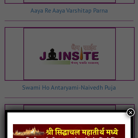
Aaya Re Aaya Varshitap Parna
Swami Ho Antaryami-Naivedh Puja
×