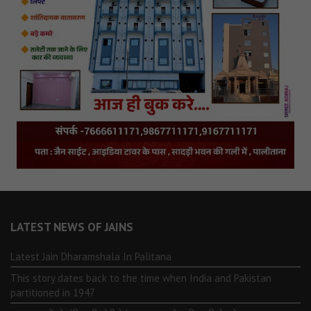
LATEST NEWS OF JAINS
Latest Jain Dharamshala In Palitana
This story dates back to the time when India and Pakistan
partitioned in 1947