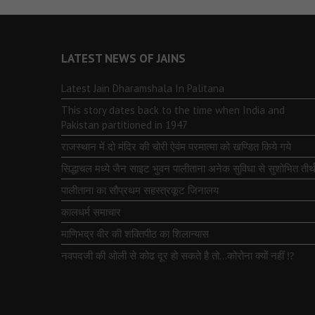
LATEST NEWS OF JAINS
Latest Jain Dharamshala In Palitana
This story dates back to the time when India and
Pakistan partitioned in 1947
राजस्थान में दो मंदिर की चोरी ऐवंम परमात्मा को खण्डित किये गये
सिद्धाचल मध्ये जैन साइट भुवन पालीताना अनेक सुविधा से सुशोभित तीर्थ
पालीताना का सौप्रथम सहस्त्रकूट जिनालय
कालधर्म समाचार
माणिभद्र वीर की शक्तिपीठ का शिलान्यास
नवपदजी की ओली से कोढ दूर हो सकते है तो…कोरोना क्यों नहीं ⁉️