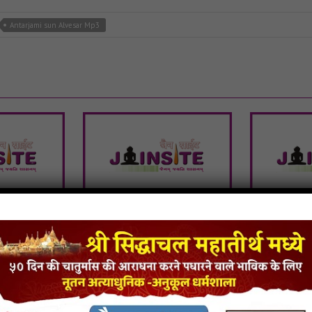
Antarjami sun Alvesar Mp3
 jirawala
Veer Jule Trishla Julave
Tu Mane
Ringtone
Vardan-Ap