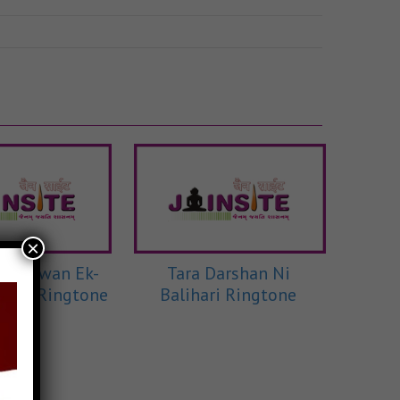
×
 Bhagwan Ek-
Tara Darshan Ni
i-De Ringtone
Balihari Ringtone