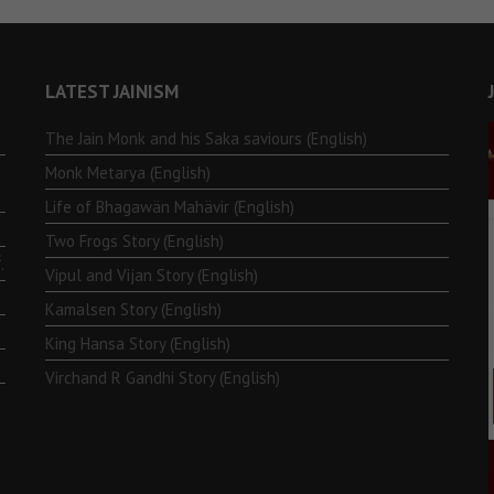
LATEST JAINISM
The Jain Monk and his Saka saviours (English)
Monk Metarya (English)
Life of Bhagawän Mahävir (English)
Two Frogs Story (English)
.
Vipul and Vijan Story (English)
Kamalsen Story (English)
King Hansa Story (English)
Virchand R Gandhi Story (English)