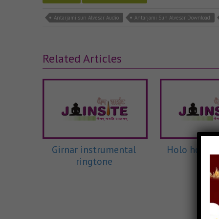
Antarjami sun Alvesar Audio
Antarjami Sun Alvesar Download
Related Articles
Girnar instrumental
Holo hole re
ringtone