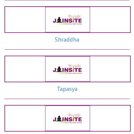
Shraddha
Tapasya