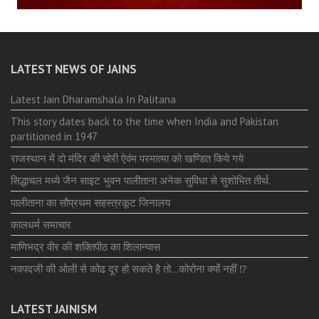
LATEST NEWS OF JAINS
Latest Jain Dharamshala In Palitana
This story dates back to the time when India and Pakistan
partitioned in 1947
राजस्थान में दो मंदिर की चोरी ऐवंम परमात्मा को खण्डित किये गये
सिद्धाचल मध्ये जैन साइट भुवन पालीताना अनेक सुविधा से सुशोभित तीर्थ.
पालीताना का सौप्रथम सहस्त्रकूट जिनालय
कालधर्म समाचार
माणिभद्र वीर की शक्तिपीठ का शिलान्यास
नवपदजी की ओली से कोढ दूर हो सकते है तो…कोरोना क्यों नहीं ⁉️
LATEST JAINISM