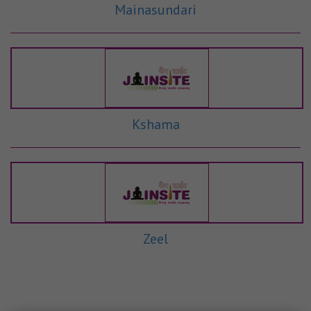
Mainasundari
Kshama
Zeel