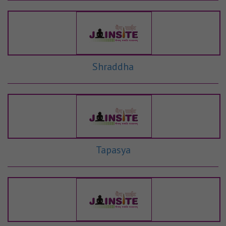
Shraddha
Tapasya