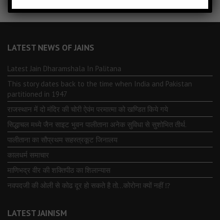
LATEST NEWS OF JAINS
Latest Jain Dharamshala In Palitana
This story dates back to the time when India and Pakistan
partitioned in 1947
राजस्थान में दो मंदिर की चोरी ऐवंम परमात्मा को खण्डित किये गये
सिद्धाचल मध्ये जैन साइट भुवन पालीताना अनेक सुविधा से सुशोभित तीर्थ.
पालीताना का सौप्रथम सहस्त्रकूट जिनालय
कालधर्म समाचार
माणिभद्र वीर की शक्तिपीठ का शिलान्यास
नवपदजी की ओली से कोढ दूर हो सकते है तो…कोरोना क्यों नहीं ⁉️
LATEST JAINISM