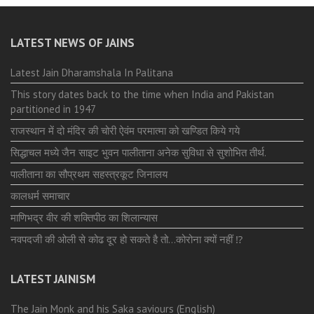
LATEST NEWS OF JAINS
Latest Jain Dharamshala In Palitana
This story dates back to the time when India and Pakistan
partitioned in 1947
राजस्थान में दो मंदिर की चोरी ऐवंम परमात्मा को खण्डित किये गये
सिद्धाचल मध्ये जैन साइट भुवन पालीताना अनेक सुविधा से सुशोभित तीर्थ.
पालीताना का सौप्रथम सहस्त्रकूट जिनालय
कालधर्म समाचार
माणिभद्र वीर की शक्तिपीठ का शिलान्यास
नवपदजी की ओली से कोढ दूर हो सकते है तो…कोरोना क्यों नहीं ⁉️
LATEST JAINISM
The Jain Monk and his Saka saviours (English)