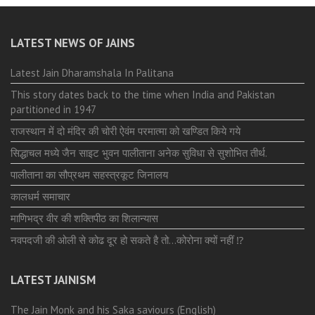
LATEST NEWS OF JAINS
Latest Jain Dharamshala In Palitana
This story dates back to the time when India and Pakistan
partitioned in 1947
राजस्थान में दो मंदिर की चोरी ऐवंम परमात्मा को खण्डित किये गये
सिद्धाचल मध्ये जैन साइट भुवन पालीताना अनेक सुविधा से सुशोभित तीर्थ.
पालीताना का सौप्रथम सहस्त्रकूट जिनालय
कालधर्म समाचार
माणिभद्र वीर की शक्तिपीठ का शिलान्यास
नवपदजी की ओली से कोढ दूर हो सकते है तो…कोरोना क्यों नहीं ⁉️
LATEST JAINISM
The Jain Monk and his Saka saviours (English)