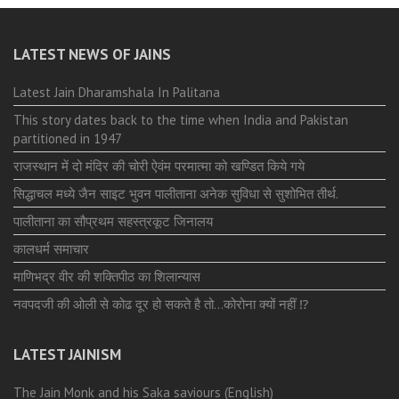
LATEST NEWS OF JAINS
Latest Jain Dharamshala In Palitana
This story dates back to the time when India and Pakistan
partitioned in 1947
राजस्थान में दो मंदिर की चोरी ऐवंम परमात्मा को खण्डित किये गये
सिद्धाचल मध्ये जैन साइट भुवन पालीताना अनेक सुविधा से सुशोभित तीर्थ.
पालीताना का सौप्रथम सहस्त्रकूट जिनालय
कालधर्म समाचार
माणिभद्र वीर की शक्तिपीठ का शिलान्यास
नवपदजी की ओली से कोढ दूर हो सकते है तो…कोरोना क्यों नहीं ⁉️
LATEST JAINISM
The Jain Monk and his Saka saviours (English)