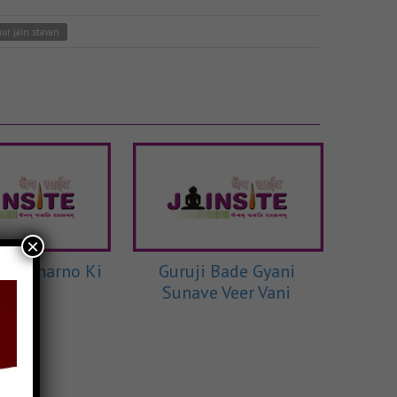
ur jain stavan
×
ere Charno Ki
Guruji Bade Gyani
Sunave Veer Vani