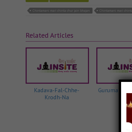
Chintamani mari chinta chur jain bhajan
Chintamani mari chint
Related Articles
Kadava-Fal-Chhe-
Guruma Tere 
Krodh-Na