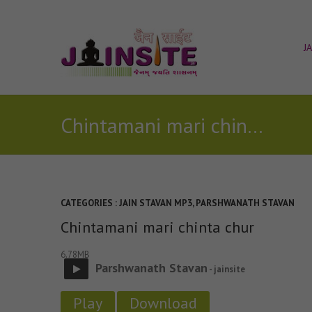
J
Chintamani mari chinta chur
CATEGORIES :
JAIN STAVAN MP3
,
PARSHWANATH STAVAN
Chintamani mari chinta chur
6.78MB
Parshwanath Stavan
- jainsite
Play
Download