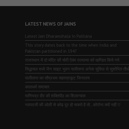
LATEST NEWS OF JAINS
Latest Jain Dharamshala In Palitana
This story dates back to the time when India and
Pakistan partitioned in 1947
राजस्थान में दो मंदिर की चोरी ऐवंम परमात्मा को खण्डित किये गये
सिद्धाचल मध्ये जैन साइट भुवन पालीताना अनेक सुविधा से सुशोभित तीर्थ
पालीताना का सौप्रथम सहस्त्रकूट जिनालय
कालधर्म समाचार
माणिभद्र वीर की शक्तिपीठ का शिलान्यास
नवपदजी की ओली से कोढ दूर हो सकते है तो…कोरोना क्यों नहीं ⁉️