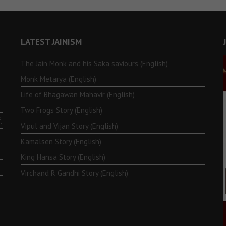
LATEST JAINISM
The Jain Monk and his Saka saviours (English)
Monk Metarya (English)
Life of Bhagawän Mahävir (English)
Two Frogs Story (English)
.
Vipul and Vijan Story (English)
Kamalsen Story (English)
King Hansa Story (English)
Virchand R Gandhi Story (English)