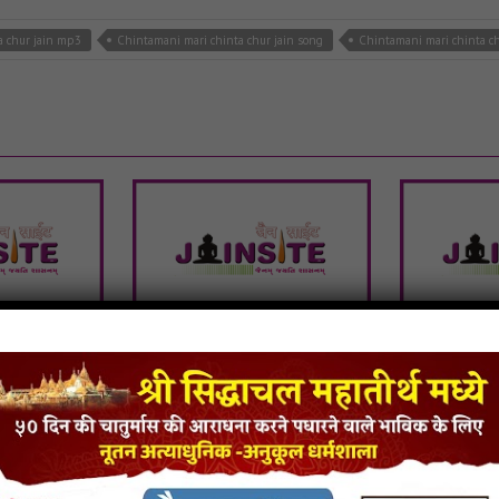
a chur jain mp3
Chintamani mari chinta chur jain song
Chintamani mari chinta ch
Charno Ki
Guruma Tere Charno Ki
Guruma T