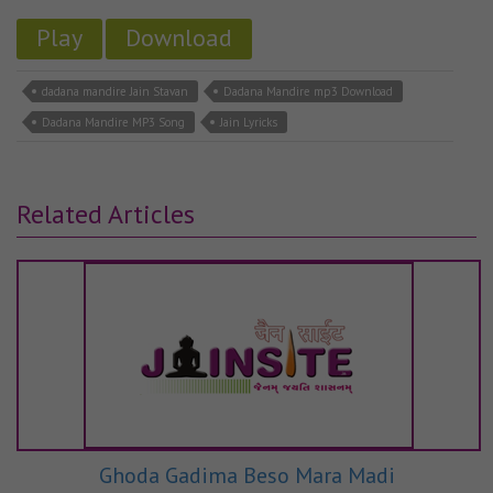
Play
Download
dadana mandire Jain Stavan
Dadana Mandire mp3 Download
Dadana Mandire MP3 Song
Jain Lyricks
Related Articles
Ghoda Gadima Beso Mara Madi