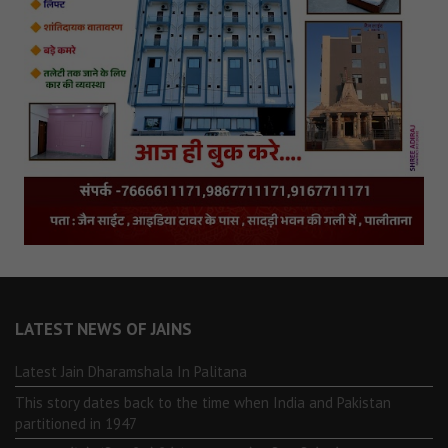
LATEST NEWS OF JAINS
Latest Jain Dharamshala In Palitana
This story dates back to the time when India and Pakistan
partitioned in 1947