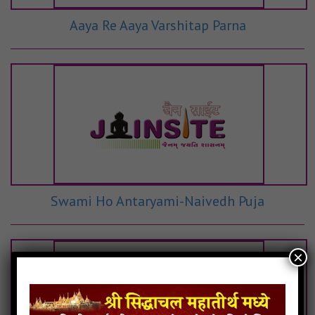
Aaya Re Aaya Varshitap Parna
Swami Ho Antaryami-Naivedh Puja
×