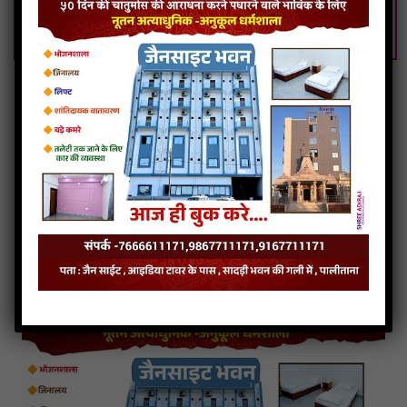
Giriraj Vandi Vinvu Mujh Paap Neh Tu Nivarje