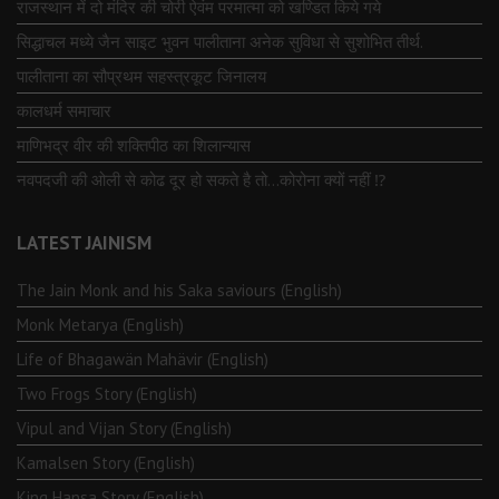
राजस्थान में दो मंदिर की चोरी ऐवंम परमात्मा को खण्डित किये गये
सिद्धाचल मध्ये जैन साइट भुवन पालीताना अनेक सुविधा से सुशोभित तीर्थ.
पालीताना का सौप्रथम सहस्त्रकूट जिनालय
कालधर्म समाचार
माणिभद्र वीर की शक्तिपीठ का शिलान्यास
नवपदजी की ओली से कोढ दूर हो सकते है तो…कोरोना क्यों नहीं ⁉️
LATEST JAINISM
The Jain Monk and his Saka saviours (English)
Monk Metarya (English)
Life of Bhagawän Mahävir (English)
Two Frogs Story (English)
Vipul and Vijan Story (English)
Kamalsen Story (English)
King Hansa Story (English)