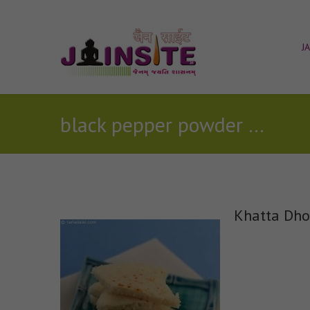
J
black pepper powder (optional)
Khatta Dho