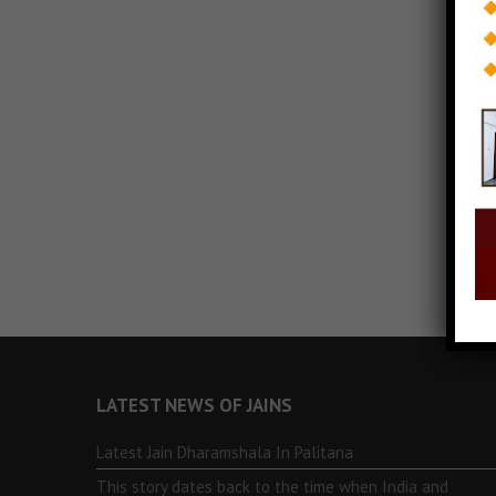
LATEST NEWS OF JAINS
Latest Jain Dharamshala In Palitana
This story dates back to the time when India and