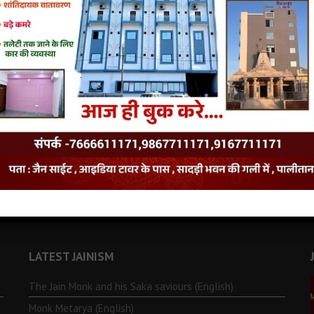
LATEST JAINISM
The Jain Monk and his Saka saviours (English)
Monk Metarya (English)