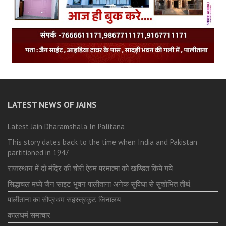
LATEST NEWS OF JAINS
Latest Jain Dharamshala In Palitana
This story dates back to the time when India and Pakistan
partitioned in 1947
राजस्थान में दो मंदिर की चोरी ऐवंम परमात्मा को खण्डित किये गये
सिद्धाचल मध्ये जैन साइट भुवन पालीताना अनेक सुविधा से सुशोभित तीर्थ.
पालीताना का सौप्रथम सहस्त्रकूट जिनालय
कालधर्म समाचार