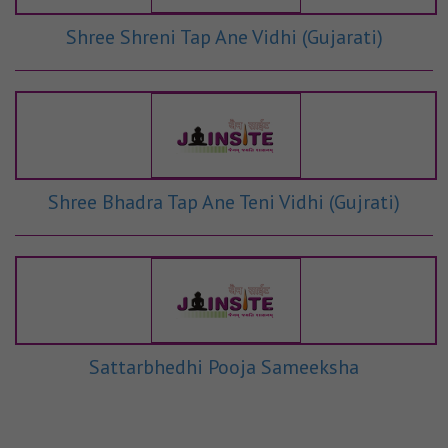
Shree Shreni Tap Ane Vidhi (Gujarati)
Shree Bhadra Tap Ane Teni Vidhi (Gujrati)
Sattarbhedhi Pooja Sameeksha