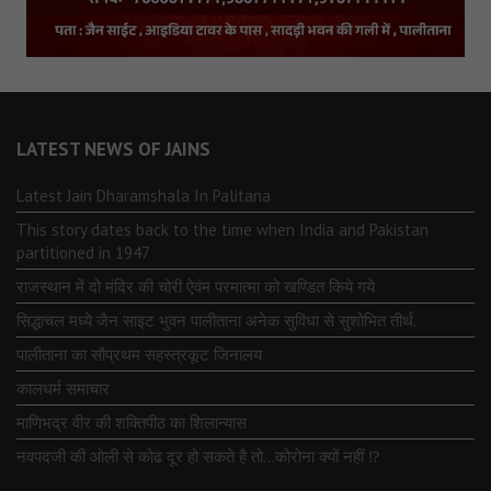
LATEST NEWS OF JAINS
Latest Jain Dharamshala In Palitana
This story dates back to the time when India and Pakistan
partitioned in 1947
राजस्थान में दो मंदिर की चोरी ऐवंम परमात्मा को खण्डित किये गये
सिद्धाचल मध्ये जैन साइट भुवन पालीताना अनेक सुविधा से सुशोभित तीर्थ.
पालीताना का सौप्रथम सहस्त्रकूट जिनालय
कालधर्म समाचार
माणिभद्र वीर की शक्तिपीठ का शिलान्यास
नवपदजी की ओली से कोढ दूर हो सकते है तो…कोरोना क्यों नहीं ⁉️