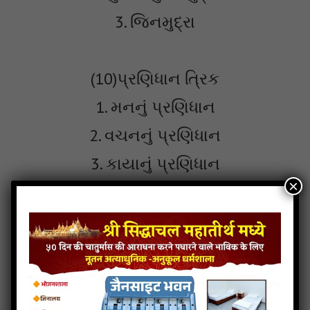
3. જિનમુદ્રા
(10)પ્રણિધાન ત્રિક
1. મનનું પ્રણિધાન
2. વચનનું પ્રણિધાન
3. કાયાનું પ્રણિધાન
×