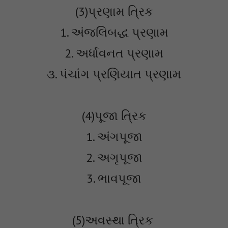
(3)પ્રણામ ત્રિક
1. અંજલિબદ્ધ પ્રણામ
2. અર્ધાવનત પ્રણામ
૩. પંચાંગ પ્રણિયાત પ્રણામ
(4)પૂજા ત્રિક
1. અંગપૂજા
2. અગૃપૂજા
3. ભાવપૂજા
(5)અવસ્થા ત્રિક