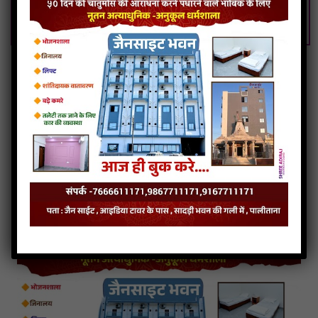
Guruji Bade Gyani Sunave Veer Vani