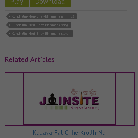
Play
Download
KunthuJin-Meri-Bhav-Bhramana jain mp3
KunthuJin-Meri-Bhav-Bhramana song
KunthuJin-Meri-Bhav-Bhramana stavan
Related Articles
Kadava-Fal-Chhe-Krodh-Na