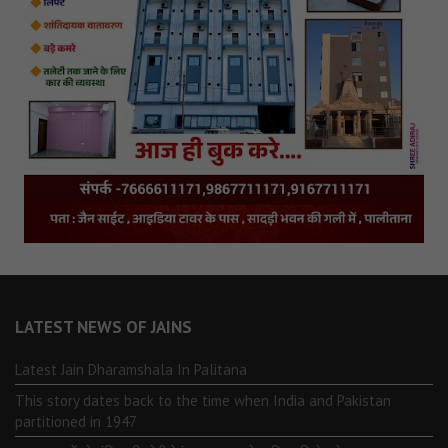
LATEST NEWS OF JAINS
Latest Jain Dharamshala In Palitana
This story dates back to the time when India and Pakistan
partitioned in 1947