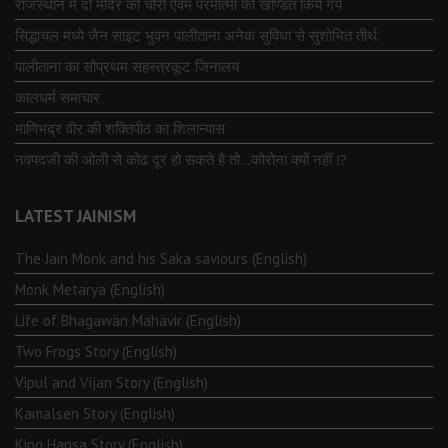
राजस्थान में दो मंदिर की चोरी ऐवंम परमात्मा को खण्डित किये गये
सिद्धाचल मध्ये जैन साइट भुवन पालीताना अनेक सुविधा से सुशोभित तीर्थ.
पालीताना का सौप्रथम सहस्त्रकूट जिनालय
कालधर्म समाचार
माणिभद्र वीर की शक्तिपीठ का शिलान्यास
नवपदजी की ओली से कोढ दूर हो सकते है तो…कोरोना क्यों नहीं ⁉️
LATEST JAINISM
The Jain Monk and his Saka saviours (English)
Monk Metarya (English)
Life of Bhagawän Mahävir (English)
Two Frogs Story (English)
Vipul and Vijan Story (English)
Kamalsen Story (English)
King Hansa Story (English)