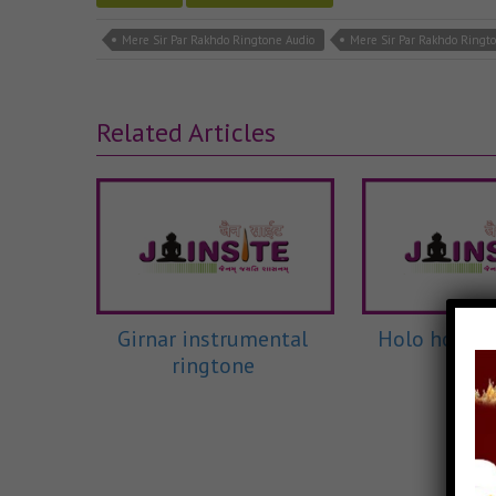
Mere Sir Par Rakhdo Ringtone Audio
Mere Sir Par Rakhdo Ringt
Related Articles
Girnar instrumental
Holo hole re
ringtone