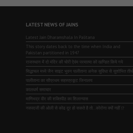
LATEST NEWS OF JAINS
Latest Jain Dharamshala In Palitana
This story dates back to the time when India and
Pakistan partitioned in 1947
राजस्थान में दो मंदिर की चोरी ऐवंम परमात्मा को खण्डित किये गये
सिद्धाचल मध्ये जैन साइट भुवन पालीताना अनेक सुविधा से सुशोभित तीर्थ
पालीताना का सौप्रथम सहस्त्रकूट जिनालय
कालधर्म समाचार
माणिभद्र वीर की शक्तिपीठ का शिलान्यास
नवपदजी की ओली से कोढ दूर हो सकते है तो…कोरोना क्यों नहीं ⁉️