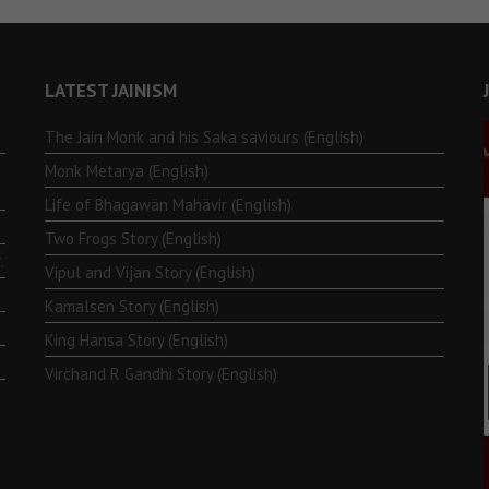
LATEST JAINISM
The Jain Monk and his Saka saviours (English)
Monk Metarya (English)
Life of Bhagawän Mahävir (English)
Two Frogs Story (English)
.
Vipul and Vijan Story (English)
Kamalsen Story (English)
King Hansa Story (English)
Virchand R Gandhi Story (English)