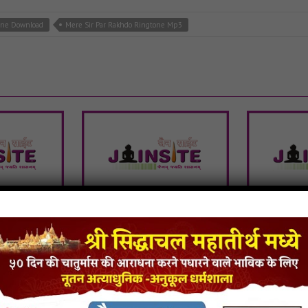
one Download
Mere Sir Par Rakhdo Ringtone Mp3
 jirawala
Veer Jule Trishla Julave
Tu Mane
Ringtone
Vardan-Ap