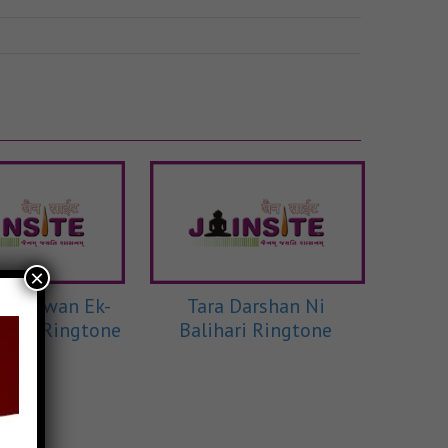
×
 Bhagwan Ek-
Tara Darshan Ni
i-De Ringtone
Balihari Ringtone