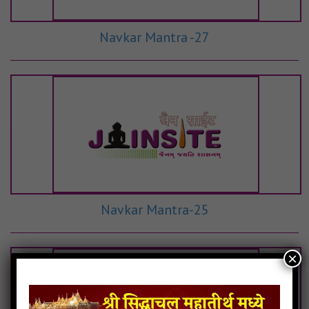
Navkar Mantra -27
Navkar Mantra-25
×