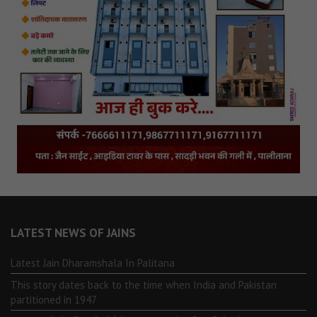
LATEST NEWS OF JAINS
Latest Jain Dharamshala In Palitana
This story dates back to the time when India and Pakistan
partitioned in 1947