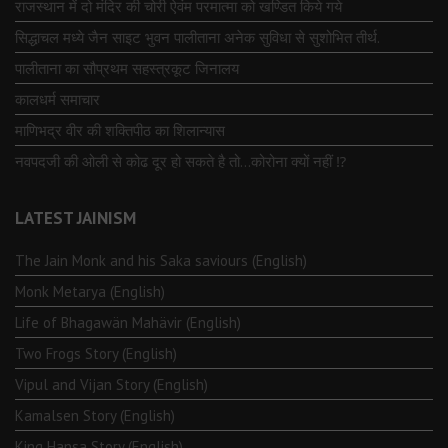
राजस्थान में दो मंदिर की चोरी ऐवंम परमात्मा को खण्डित किये गये
सिद्धाचल मध्ये जैन साइट भुवन पालीताना अनेक सुविधा से सुशोभित तीर्थ.
पालीताना का सौप्रथम सहस्त्रकूट जिनालय
कालधर्म समाचार
माणिभद्र वीर की शक्तिपीठ का शिलान्यास
नवपदजी की ओली से कोढ दूर हो सकते है तो…कोरोना क्यों नहीं ⁉️
LATEST JAINISM
The Jain Monk and his Saka saviours (English)
Monk Metarya (English)
Life of Bhagawän Mahävir (English)
Two Frogs Story (English)
Vipul and Vijan Story (English)
Kamalsen Story (English)
King Hansa Story (English)