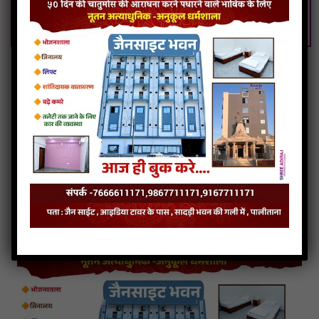
Giriraj Vandi Vinvu Mujh Paap Neh Tu Nivarje