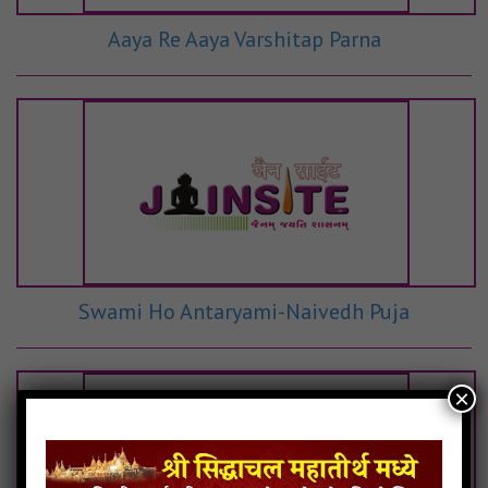
Aaya Re Aaya Varshitap Parna
Swami Ho Antaryami-Naivedh Puja
×