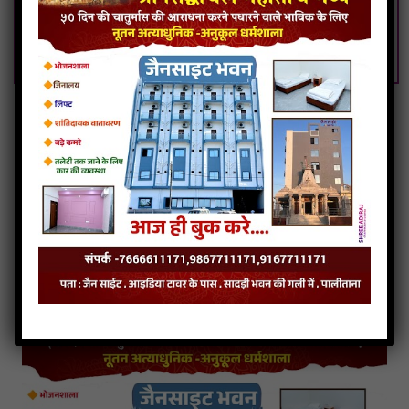
Guruji Bade Gyani Sunave Veer Vani