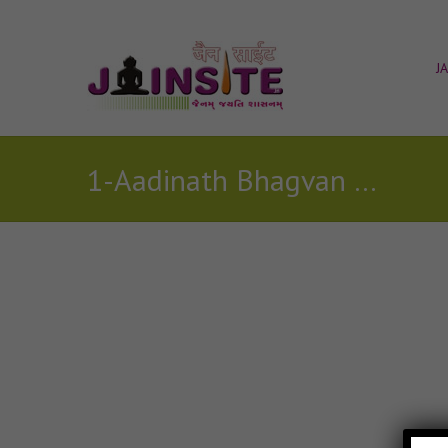
J
1-Aadinath Bhagvan stavan comentry audio
Posts Tagged with: