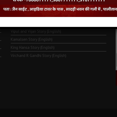
Monk Metarya (English)
Life of Bhagawän Mahävir (English)
Two Frogs Story (English)
.
Vipul and Vijan Story (English)
Kamalsen Story (English)
King Hansa Story (English)
Virchand R Gandhi Story (English)