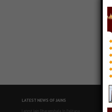
LATEST NEWS OF JAINS
Latest Jain Dharamshala In Palitana