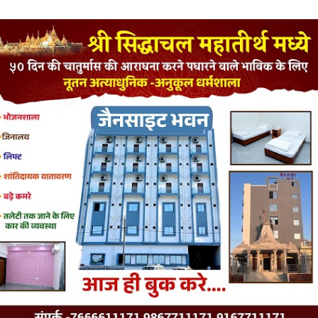
LATEST JAINISM
The Jain Monk and his Saka saviours (English)