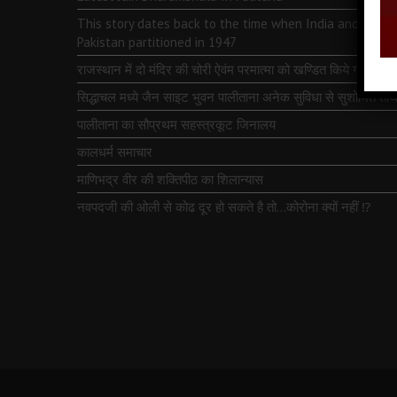
This story dates back to the time when India and
Pakistan partitioned in 1947
राजस्थान में दो मंदिर की चोरी ऐवंम परमात्मा को खण्डित किये गये
सिद्धाचल मध्ये जैन साइट भुवन पालीताना अनेक सुविधा से सुशोभित तीर्थ
पालीताना का सौप्रथम सहस्त्रकूट जिनालय
कालधर्म समाचार
माणिभद्र वीर की शक्तिपीठ का शिलान्यास
नवपदजी की ओली से कोढ दूर हो सकते है तो…कोरोना क्यों नहीं ⁉️