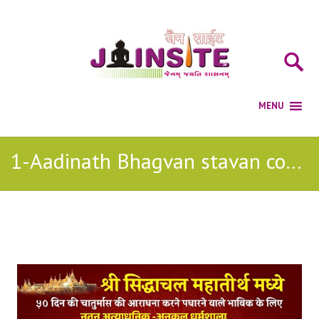
1-Aadinath Bhagvan stavan comentry Mp3
Posts Tagged with: