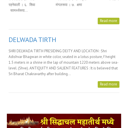
रहनेवाली । ६. शिवा मंगलरूपा । ७. क्षमा
सामर्थ्यरूपा…
Read more
DELWADA TIRTH
SHRI DELWADA TIRTH PRESIDING DEITY AND LOCATION : Shri
Adishvar Bhagwan in white color, seated in a lotus posture, f height
1.5 meters in a shrine in the lap of mountain 1220 meters above sea-
level. (Shve). ANTIQUITY AND SALIENT FEATURES : It is believed that
Sri Bharat Chakravarthy after building…
Read more
Posts Tagged with: