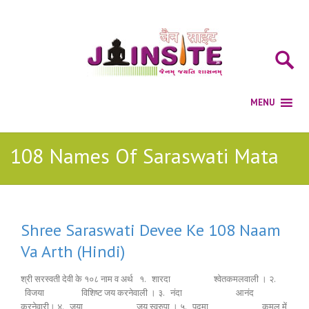
108 Names Of Saraswati Mata
Shree Saraswati Devee Ke 108 Naam
Va Arth (Hindi)
श्री सरस्वती देवी के १०८ नाम व अर्थ १. शारदा श्वेतकमलवाली । २.
विजया विशिष्ट जय करनेवाली । ३. नंदा आनंद
करनेवारी। ४. जया जय स्वरुपा । ५. पद्मा कमल में