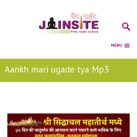
Aankh mari ugade tya Mp3
Posts Tagged with: