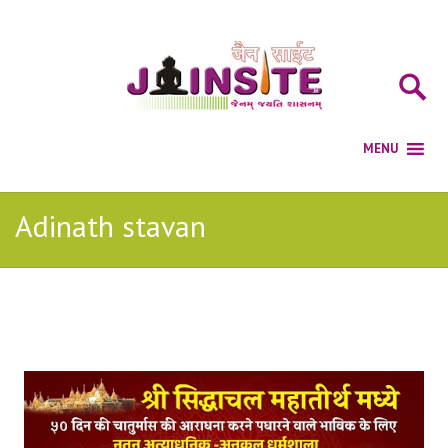
Adinath stavan
Posts Tagged with: