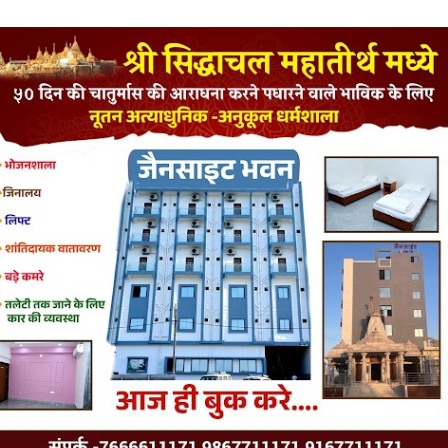
LATEST JAINISM
The Jain Monk and his Saka saviours (English)