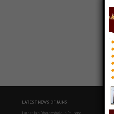
LATEST NEWS OF JAINS
Latest Jain Dharamshala In Palitana