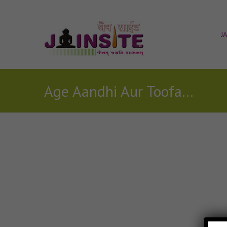
J
Age Aandhi Aur Toofan Jain Lyricks
Posts Tagged with: