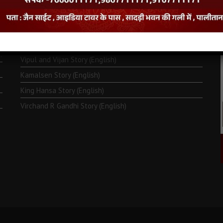
Monk Metarya (English)
Life of Bhagawän Mahävir (English)
Two Frogs Story (English)
.
Vipul and Vijan Story (English)
Kamalsen Story (English)
King Hansa Story (English)
Virchand R Gandhi Story (English)