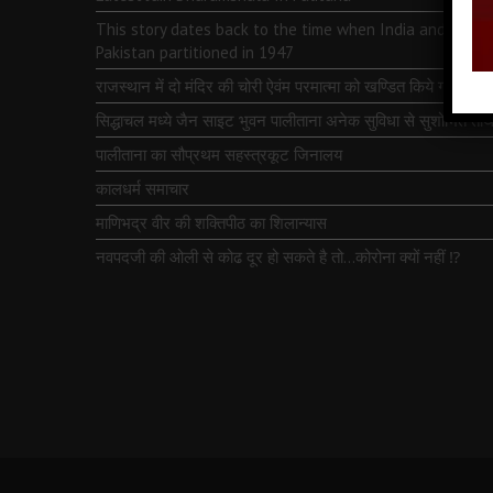
This story dates back to the time when India and
Pakistan partitioned in 1947
राजस्थान में दो मंदिर की चोरी ऐवंम परमात्मा को खण्डित किये गये
सिद्धाचल मध्ये जैन साइट भुवन पालीताना अनेक सुविधा से सुशोभित तीर्थ
पालीताना का सौप्रथम सहस्त्रकूट जिनालय
कालधर्म समाचार
माणिभद्र वीर की शक्तिपीठ का शिलान्यास
नवपदजी की ओली से कोढ दूर हो सकते है तो…कोरोना क्यों नहीं ⁉️