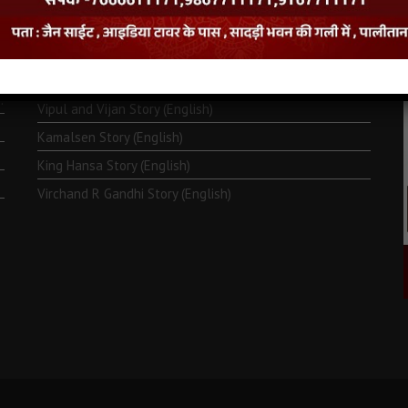
Monk Metarya (English)
Life of Bhagawän Mahävir (English)
Two Frogs Story (English)
.
Vipul and Vijan Story (English)
Kamalsen Story (English)
King Hansa Story (English)
Virchand R Gandhi Story (English)