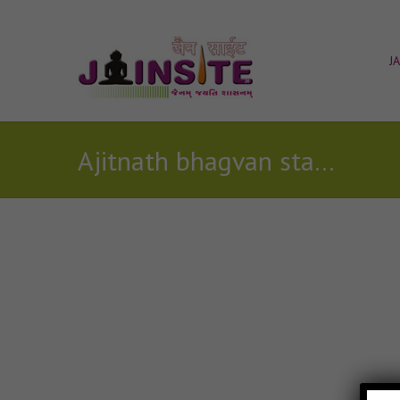
J
Ajitnath bhagvan stavan comentry download
Posts Tagged with: