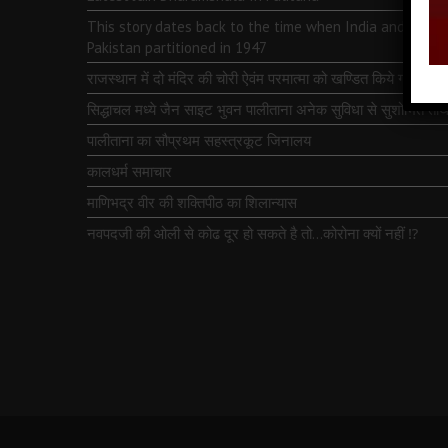
This story dates back to the time when India and
Pakistan partitioned in 1947
राजस्थान में दो मंदिर की चोरी ऐवंम परमात्मा को खण्डित किये गये
सिद्धाचल मध्ये जैन साइट भुवन पालीताना अनेक सुविधा से सुशोभित तीर्थ
पालीताना का सौप्रथम सहस्त्रकूट जिनालय
कालधर्म समाचार
माणिभद्र वीर की शक्तिपीठ का शिलान्यास
नवपदजी की ओली से कोढ दूर हो सकते है तो…कोरोना क्यों नहीं ⁉️