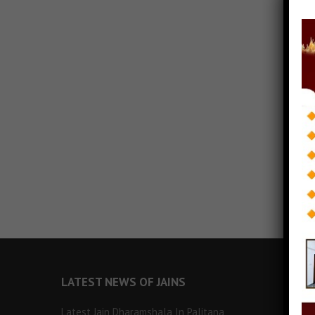
LATEST NEWS OF JAINS
Latest Jain Dharamshala In Palitana