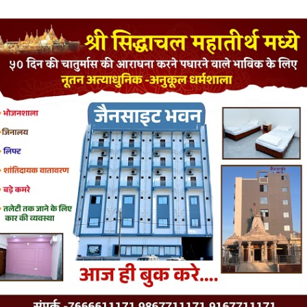
LATEST JAINISM
The Jain Monk and his Saka saviours (English)