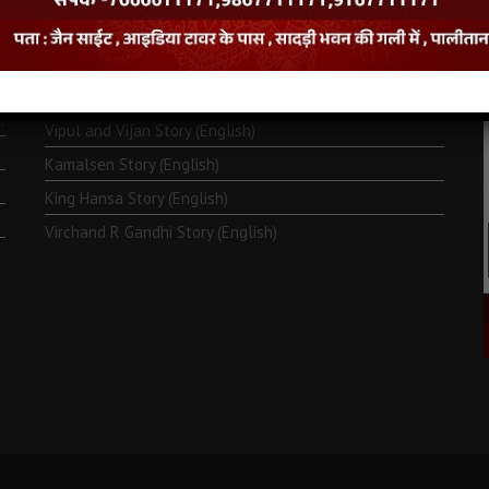
Monk Metarya (English)
Life of Bhagawän Mahävir (English)
Two Frogs Story (English)
.
Vipul and Vijan Story (English)
Kamalsen Story (English)
King Hansa Story (English)
Virchand R Gandhi Story (English)