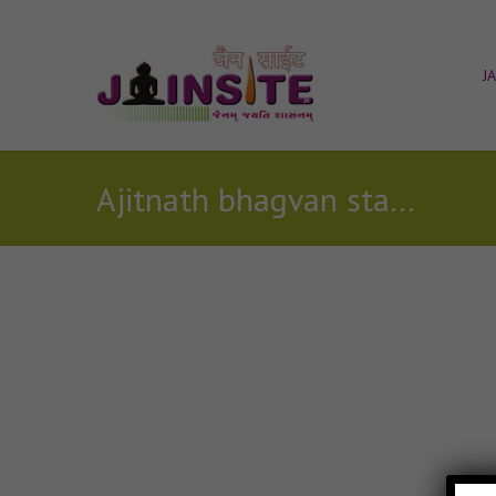
J
Ajitnath bhagvan stavan comentrymp3
Posts Tagged with: