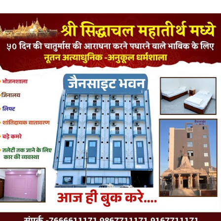
LATEST JAINISM
The Jain Monk and his Saka saviours (English)