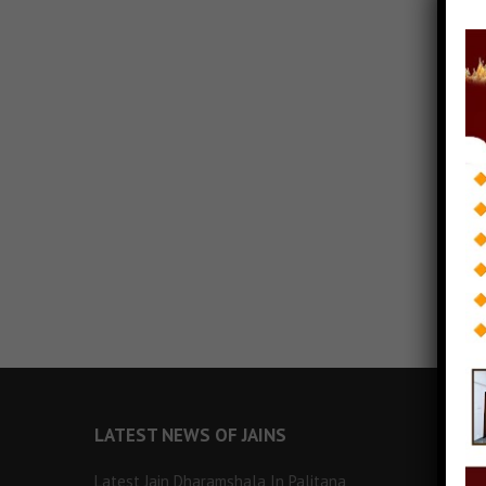
LATEST NEWS OF JAINS
Latest Jain Dharamshala In Palitana