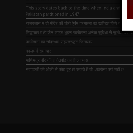
This story dates back to the time when India and
Pakistan partitioned in 1947
राजस्थान में दो मंदिर की चोरी ऐवंम परमात्मा को खण्डित किये गये
सिद्धाचल मध्ये जैन साइट भुवन पालीताना अनेक सुविधा से सुशोभित तीर्थ
पालीताना का सौप्रथम सहस्त्रकूट जिनालय
कालधर्म समाचार
माणिभद्र वीर की शक्तिपीठ का शिलान्यास
नवपदजी की ओली से कोढ दूर हो सकते है तो…कोरोना क्यों नहीं ⁉️