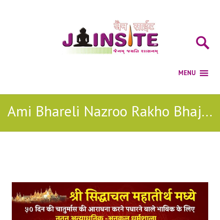
Ami Bhareli Nazroo Rakho Bhajan
Posts Tagged with: