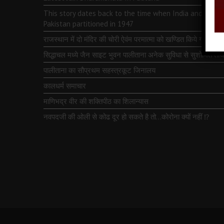
This story dates back to the time when India and
Pakistan partitioned in 1947
राजस्थान में दो मंदिर की चोरी ऐवंम परमात्मा को खण्डित किये गये
सिद्धाचल मध्ये जैन साइट भुवन पालीताना अनेक सुविधा से सुशोभित तीर्थ
पालीताना का सौप्रथम सहस्त्रकूट जिनालय
कालधर्म समाचार
माणिभद्र वीर की शक्तिपीठ का शिलान्यास
नवपदजी की ओली से कोढ दूर हो सकते है तो…कोरोना क्यों नहीं ⁉️