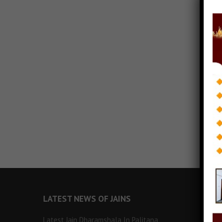
LATEST NEWS OF JAINS
Latest Jain Dharamshala In Palitana