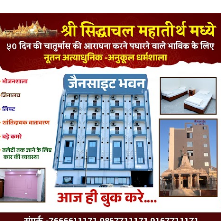
LATEST JAINISM
The Jain Monk and his Saka saviours (English)