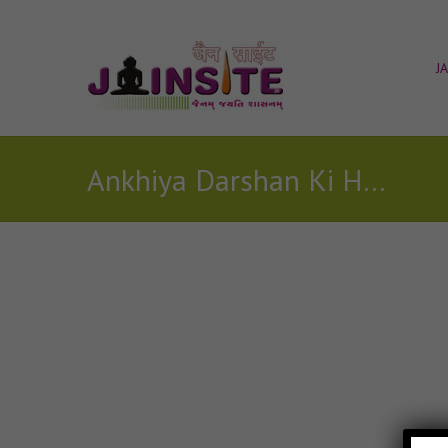
J
Ankhiya Darshan Ki Hai Pyas Jain Stavan
Posts Tagged with: