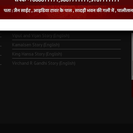
Monk Metarya (English)
Life of Bhagawän Mahävir (English)
Two Frogs Story (English)
.
Vipul and Vijan Story (English)
Kamalsen Story (English)
King Hansa Story (English)
Virchand R Gandhi Story (English)