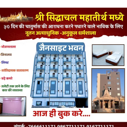
LATEST JAINISM
The Jain Monk and his Saka saviours (English)