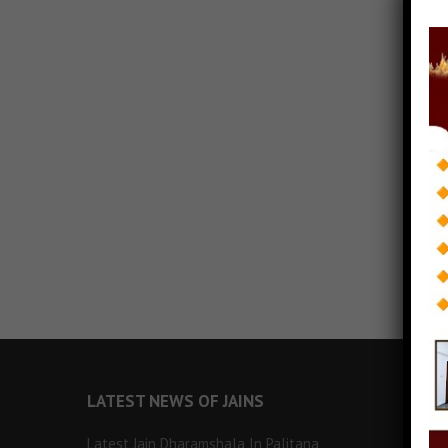
LATEST NEWS OF JAINS
Latest Jain Dharamshala In Palitana