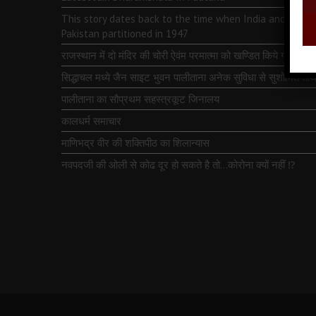
This story dates back to the time when India and
Pakistan partitioned in 1947
राजस्थान में दो मंदिर की चोरी ऐवंम परमात्मा को खण्डित किये गये
सिद्धाचल मध्ये जैन साइट भुवन पालीताना अनेक सुविधा से सुशोभित तीर्थ
पालीताना का सौप्रथम सहस्त्रकूट जिनालय
कालधर्म समाचार
माणिभद्र वीर की शक्तिपीठ का शिलान्यास
नवपदजी की ओली से कोढ दूर हो सकते है तो…कोरोना क्यों नहीं ⁉️