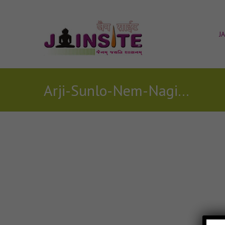
J
Arji-Sunlo-Nem-Nagina jain mp3
Posts Tagged with: