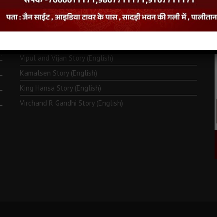
Monk Metarya (English)
Life of Bhagawän Mahävir (English)
Two Frogs Story (English)
.
Vipul and Vijan Story (English)
Kamalsen Story (English)
King Hansa Story (English)
Virchand R Gandhi Story (English)