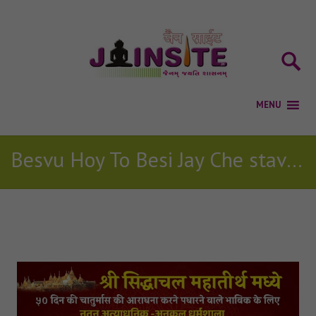
Besvu Hoy To Besi Jay Che stavan
Posts Tagged with: