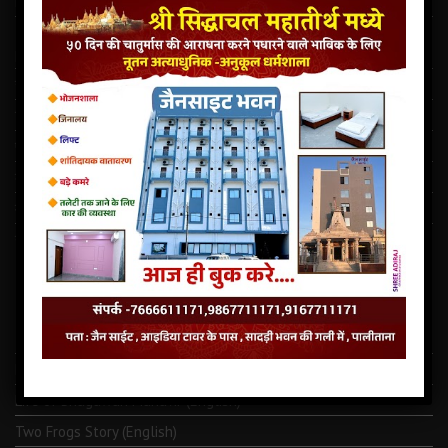
Latest Jain Dharamshala In Palitana
This story dates back to the time when India and Pakistan
partitioned in 1947
राजस्थान में दो मंदिर की चोरी ऐवंम परमात्मा को खण्डित किये गये
सिद्धाचल मध्ये जैन साइट भुवन पालीताना अनेक सुविधा से सुशोभित तीर्थ.
पालीताना का सौप्रथम सहस्त्रकूट जिनालय
कालधर्म समाचार
माणिभद्र वीर की शक्तिपीठ का शिलान्यास
नवपदजी की ओली से कोढ दूर हो सकते है तो…कोरोना क्यों नहीं ⁉️
LATEST JAINISM
The Jain Monk and his Saka saviours (English)
Monk Metarya (English)
Life of Bhagawän Mahävir (English)
Two Frogs Story (English)