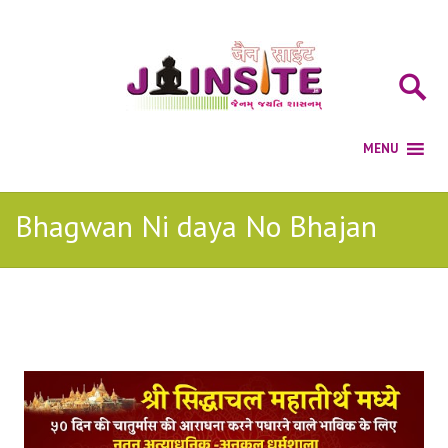
Bhagwan Ni daya No Bhajan
Posts Tagged with: