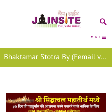
Bhaktamar Stotra By (Femail voice) Audio
Posts Tagged with: