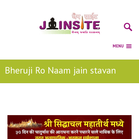
Bheruji Ro Naam jain stavan
Posts Tagged with: