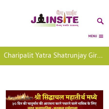
Charipalit Yatra Shatrunjay Girnar- SHETRUNJAYE ADINATH GIRNARE NEMINATH SONG
Posts Tagged with: