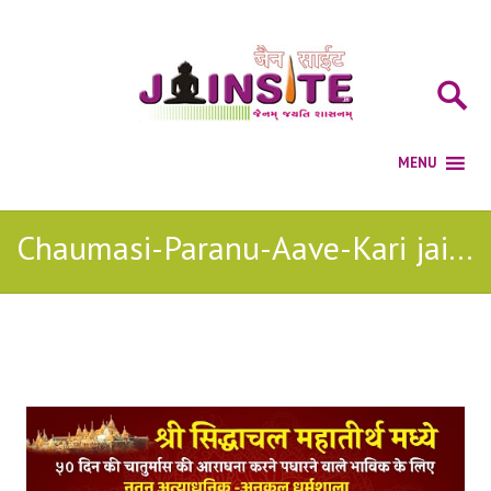
Chaumasi-Paranu-Aave-Kari jain mp3
Posts Tagged with: