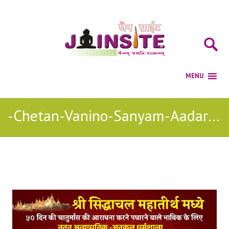
-Chetan-Vanino-Sanyam-Aadaro stavan
Posts Tagged with: