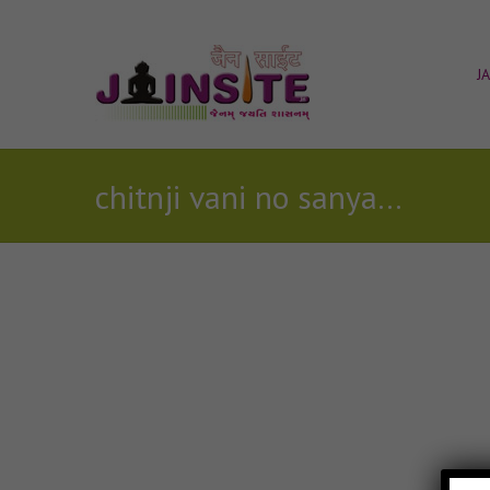
J
chitnji vani no sanyam aagaro Jain Sajjay Audio
Posts Tagged with: