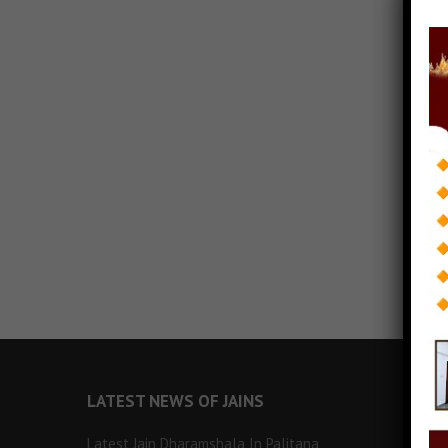
LATEST NEWS OF JAINS
Latest Jain Dharamshala In Palitana