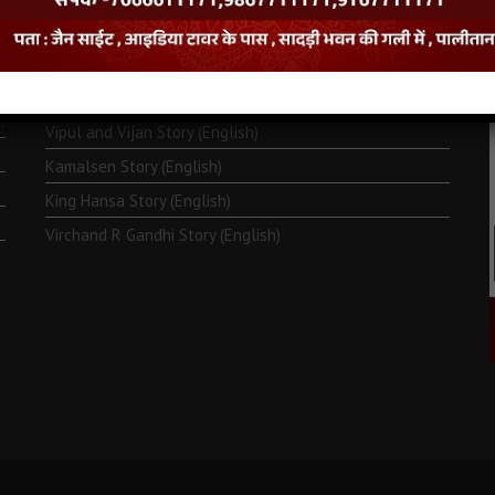
Monk Metarya (English)
Life of Bhagawän Mahävir (English)
Two Frogs Story (English)
.
Vipul and Vijan Story (English)
Kamalsen Story (English)
King Hansa Story (English)
Virchand R Gandhi Story (English)