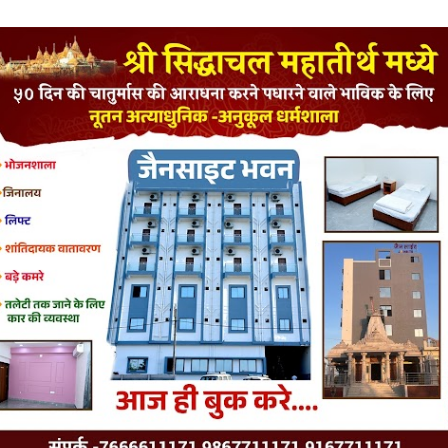
LATEST JAINISM
The Jain Monk and his Saka saviours (English)