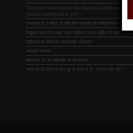
This story dates back to the time when India and
Pakistan partitioned in 1947
राजस्थान में दो मंदिर की चोरी ऐवंम परमात्मा को खण्डित किये गये
सिद्धाचल मध्ये जैन साइट भुवन पालीताना अनेक सुविधा से सुशोभित तीर्थ
पालीताना का सौप्रथम सहस्त्रकूट जिनालय
कालधर्म समाचार
माणिभद्र वीर की शक्तिपीठ का शिलान्यास
नवपदजी की ओली से कोढ दूर हो सकते है तो…कोरोना क्यों नहीं ⁉️