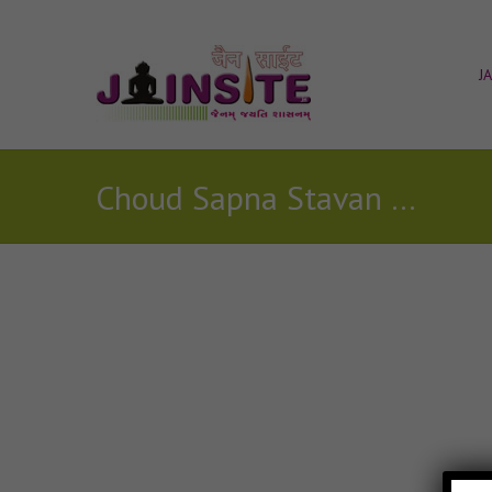
J
Choud Sapna Stavan Mp3
Posts Tagged with: