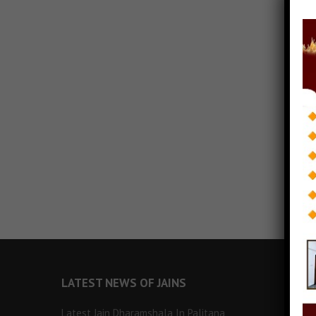
LATEST NEWS OF JAINS
Latest Jain Dharamshala In Palitana