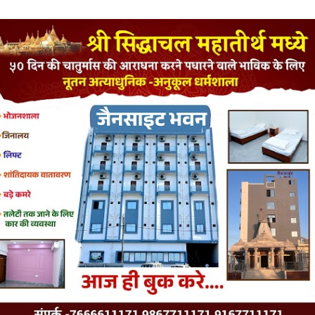
LATEST JAINISM
The Jain Monk and his Saka saviours (English)