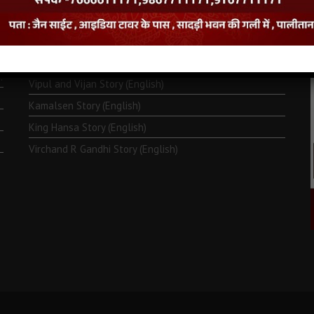
Monk Metarya (English)
Life of Bhagawän Mahävir (English)
Two Frogs Story (English)
.
Vipul and Vijan Story (English)
Kamalsen Story (English)
King Hansa Story (English)
Virchand R Gandhi Story (English)