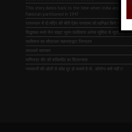
This story dates back to the time when India and
Pakistan partitioned in 1947
राजस्थान में दो मंदिर की चोरी ऐवंम परमात्मा को खण्डित किये गये
सिद्धाचल मध्ये जैन साइट भुवन पालीताना अनेक सुविधा से सुशोभित तीर्थ
पालीताना का सौप्रथम सहस्त्रकूट जिनालय
कालधर्म समाचार
माणिभद्र वीर की शक्तिपीठ का शिलान्यास
नवपदजी की ओली से कोढ दूर हो सकते है तो…कोरोना क्यों नहीं ⁉️