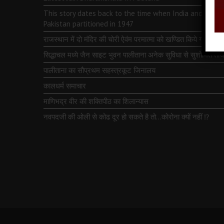
This story dates back to the time when India and
Pakistan partitioned in 1947
राजस्थान में दो मंदिर की चोरी ऐवंम परमात्मा को खण्डित किये गये
सिद्धाचल मध्ये जैन साइट भुवन पालीताना अनेक सुविधा से सुशोभित तीर्थ
पालीताना का सौप्रथम सहस्त्रकूट जिनालय
कालधर्म समाचार
माणिभद्र वीर की शक्तिपीठ का शिलान्यास
नवपदजी की ओली से कोढ दूर हो सकते है तो…कोरोना क्यों नहीं ⁉️