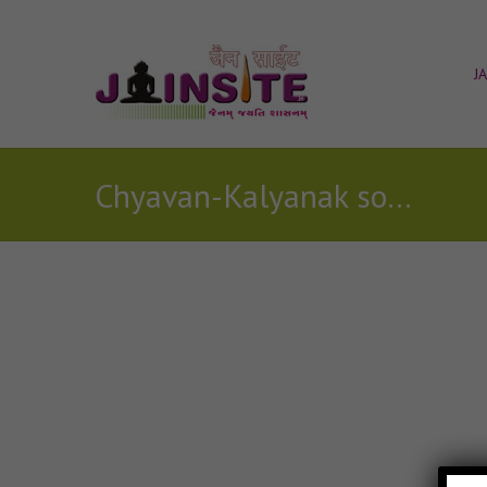
J
Chyavan-Kalyanak song
Posts Tagged with: