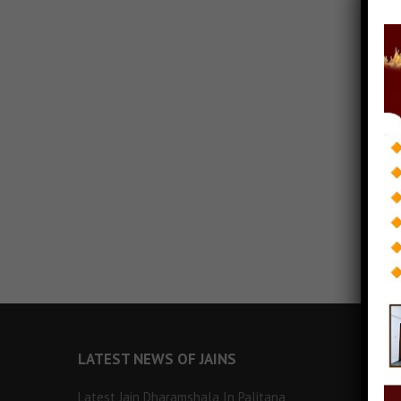
LATEST NEWS OF JAINS
Latest Jain Dharamshala In Palitana