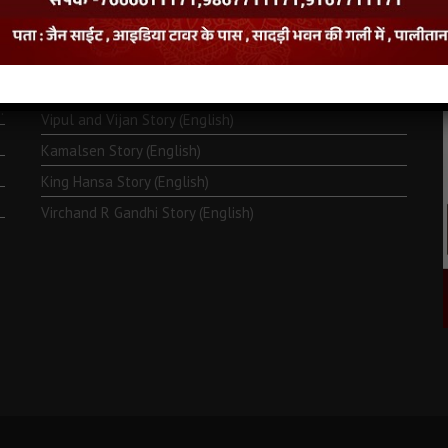
Monk Metarya (English)
Life of Bhagawän Mahävir (English)
Two Frogs Story (English)
.
Vipul and Vijan Story (English)
Kamalsen Story (English)
King Hansa Story (English)
Virchand R Gandhi Story (English)