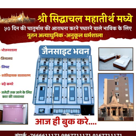
LATEST JAINISM
The Jain Monk and his Saka saviours (English)