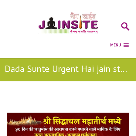
Dada Sunte Urgent Hai jain stavan
Posts Tagged with: