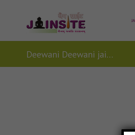
J
Deewani Deewani jain mp3
Posts Tagged with: