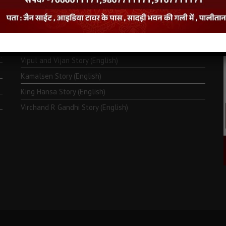
Monk Metarya (English)
Life of Bhagawän Mahävir (English)
Two Frogs Story (English)
.
Vipul and Vijan Story (English)
Kamalsen Story (English)
King Hansa Story (English)
Virchand R Gandhi Story (English)