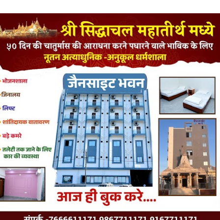
LATEST JAINISM
The Jain Monk and his Saka saviours (English)