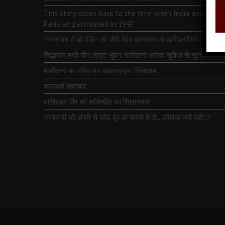
This story dates back to the time when India and
Pakistan partitioned in 1947
राजस्थान में दो मंदिर की चोरी ऐवंम परमात्मा को खण्डित किये गये
सिद्धाचल मध्ये जैन साइट भुवन पालीताना अनेक सुविधा से सुशोभित तीर्थ
पालीताना का सौप्रथम सहस्त्रकूट जिनालय
कालधर्म समाचार
माणिभद्र वीर की शक्तिपीठ का शिलान्यास
नवपदजी की ओली से कोढ दूर हो सकते है तो…कोरोना क्यों नहीं ⁉️