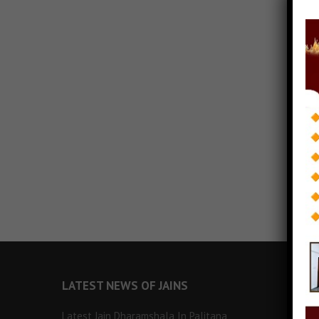
LATEST NEWS OF JAINS
Latest Jain Dharamshala In Palitana