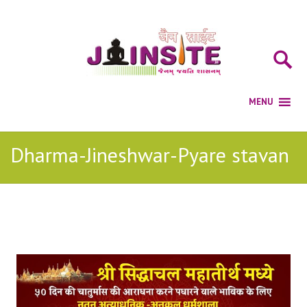
Dharma-Jineshwar-Pyare stavan
Posts Tagged with: