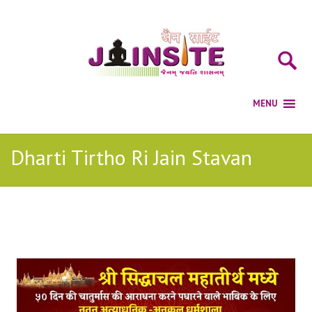
Dharti Tirtho Ri Jain Stavan
Posts Tagged with: