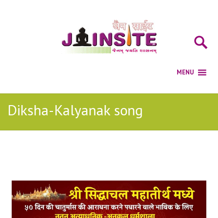
Diksha-Kalyanak song
Posts Tagged with: