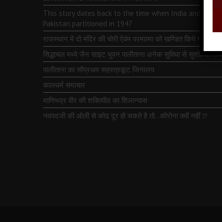
This story dates back to the time when India and
Pakistan partitioned in 1947
राजस्थान में दो मंदिर की चोरी ऐवंम परमात्मा को खण्डित किये गये
सिद्धाचल मध्ये जैन साइट भुवन पालीताना अनेक सुविधा से सुशोभित तीर्थ
पालीताना का सौप्रथम सहस्त्रकूट जिनालय
कालधर्म समाचार
माणिभद्र वीर की शक्तिपीठ का शिलान्यास
नवपदजी की ओली से कोढ दूर हो सकते है तो…कोरोना क्यों नहीं ⁉️