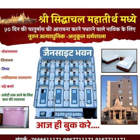
LATEST JAINISM
The Jain Monk and his Saka saviours (English)