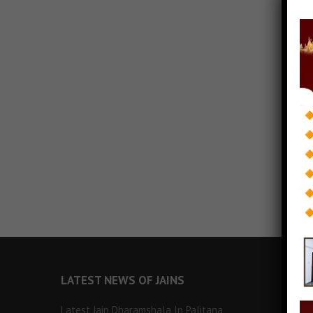
LATEST NEWS OF JAINS
Latest Jain Dharamshala In Palitana