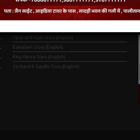
Monk Metarya (English)
Life of Bhagawän Mahävir (English)
Two Frogs Story (English)
.
Vipul and Vijan Story (English)
Kamalsen Story (English)
King Hansa Story (English)
Virchand R Gandhi Story (English)