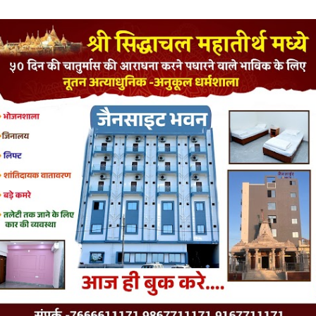
LATEST JAINISM
The Jain Monk and his Saka saviours (English)