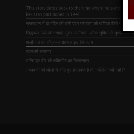
This story dates back to the time when India and
Pakistan partitioned in 1947
राजस्थान में दो मंदिर की चोरी ऐवंम परमात्मा को खण्डित किये गये
सिद्धाचल मध्ये जैन साइट भुवन पालीताना अनेक सुविधा से सुशोभित तीर्थ
पालीताना का सौप्रथम सहस्त्रकूट जिनालय
कालधर्म समाचार
माणिभद्र वीर की शक्तिपीठ का शिलान्यास
नवपदजी की ओली से कोढ दूर हो सकते है तो…कोरोना क्यों नहीं ⁉️