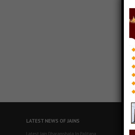
LATEST NEWS OF JAINS
Latest Jain Dharamshala In Palitana