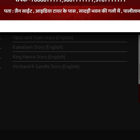
Monk Metarya (English)
Life of Bhagawän Mahävir (English)
Two Frogs Story (English)
.
Vipul and Vijan Story (English)
Kamalsen Story (English)
King Hansa Story (English)
Virchand R Gandhi Story (English)