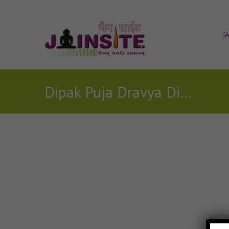
J
Dipak Puja Dravya Dipak Vivekthi Ditho Prabhuno Jain Stavan
Posts Tagged with: